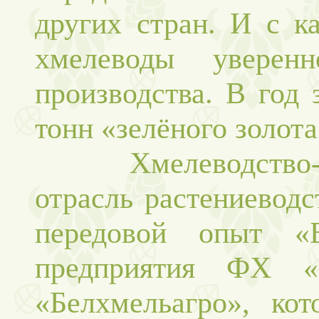
других стран. И с к
хмелеводы уверен
производства. В год 
тонн «зелёного золота
Хмелеводство-ну
отрасль растениеводс
передовой опыт «Б
предприятия ФХ 
«Белхмельагро», ко