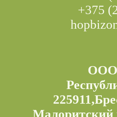
+375 (
hopbizo
ООО 
Республ
225911,Бре
Малоритский 